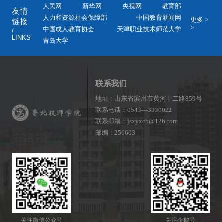
人民网
新华网
央视网
教育部
友情
人力和资源社会保障部
中国教育新闻网
更多 >
链接
>
中国成人教育协会
天津职业技术师范大学
/
LINKS
青岛大学
联系我们
地址：山东省滨州市黄河十二路859号
联系电话：0543—3330022
联系邮箱：jsxyxcb@126.com
邮编：256603
关注微信公众号
关注企鹅号