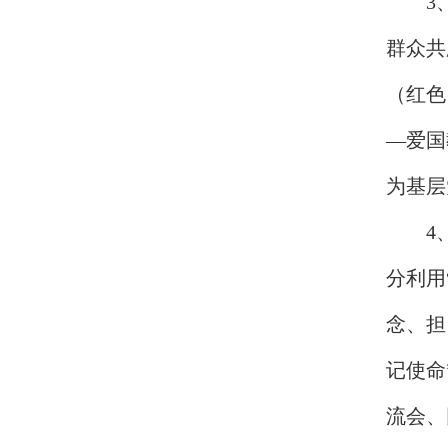
3
群众共
（红色
—爱国
为基层
4
分利用
念、担
记使命
流会、