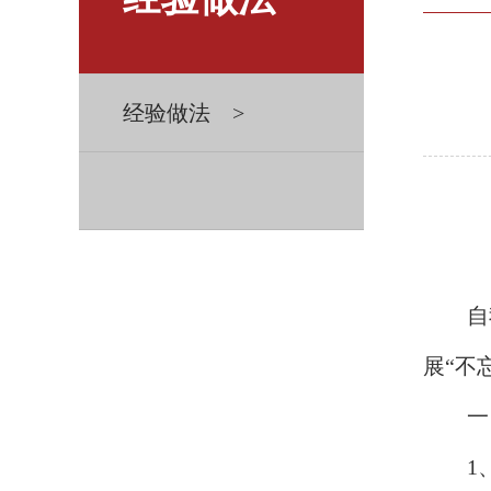
经验做法 >
自
展“不
一
1