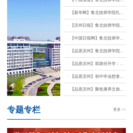
【新华网】鲁北技师学院扎根企业 打造产教融合新模式
【滨州日报】鲁北技师学院赋能“职链滨州”激活职教育人新动能
【中国日报网】鲁北技师学院：一线实践练内功 产教相融强“双师”
【品质滨州】鲁北技师学院食品工程系 拿技能大赛大奖 就业升学双通道
【品质滨州】双路径升学：鲁北技师学院升学部普高班 + 职教高考班招生政策详解
【品质滨州】初中毕业想拿大专文凭还想学技术？鲁北技师五年制化工专业，升学就业双通路！
【品质滨州】聚焦康养文旅新赛道 | 鲁北技师学院健康与文旅学院五大特色专业正式公布
专题专栏
更多 >>