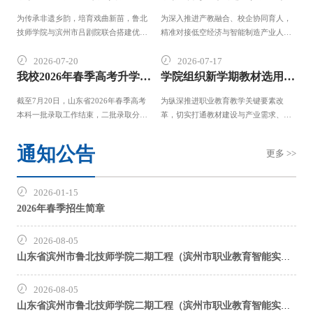
为传承非遗乡韵，培育戏曲新苗，鲁北
为深入推进产教融合、校企协同育人，
技师学院与滨州市吕剧院联合搭建优质
精准对接低空经济与智能制造产业人才
平台，培养吕剧人才。7月24日晚，学院
需求，优化智能制造相关专业人才培养
2024级吕剧表演班毕业汇报演出在滨州
方案，拓宽学生实习就业渠道，近日，
2026-07-20
2026-07-17
影剧院精彩上演并圆满落幕
鲁北技师学院党委委员、副
我校2026年春季高考升学成绩再创新高
学院组织新学期教材选用暨活页式教材建设论证会
截至7月20日，山东省2026年春季高考
为纵深推进职业教育教学关键要素改
本科一批录取工作结束，二批录取分数
革，切实打通教材建设与产业需求、学
线同步发布。喜讯传来，我校升学部育
生学情之间的"最后一公里"，近日，学
人成绩再攀新高，本科上线共计72人，
院组织召开新学期教材选用暨活页式教
通知公告
更多 >>
创下历年升学人数最高纪录，
材建设论证会。学院党委委员
2026-01-15
2026年春季招生简章
2026-08-05
山东省滨州市鲁北技师学院二期工程（滨州市职业教育智能实习实训基地）实训设备采购项目-交通与车辆工程系实训设备、智能制造系实训设备结果公告（采购包2、3）
2026-08-05
山东省滨州市鲁北技师学院二期工程（滨州市职业教育智能实习实训基地）实训设备采购项目-交通与车辆工程系实训设备、智能制造系实训设备结果公告（采购包1）