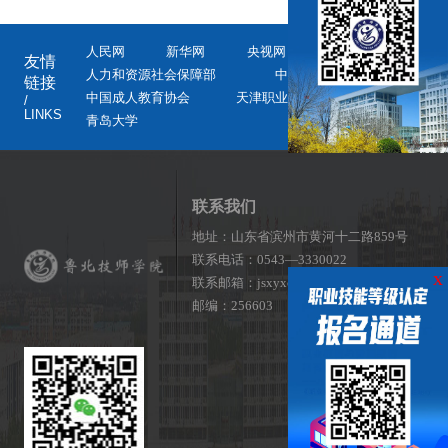
人民网
新华网
央视网
教育部
友情
人力和资源社会保障部
中国教育新闻网
更多 >
链接
>
中国成人教育协会
天津职业技术师范大学
/
LINKS
青岛大学
联系我们
地址：山东省滨州市黄河十二路859号
联系电话：0543—3330022
x
联系邮箱：jsxyxcb@126.com
邮编：256603