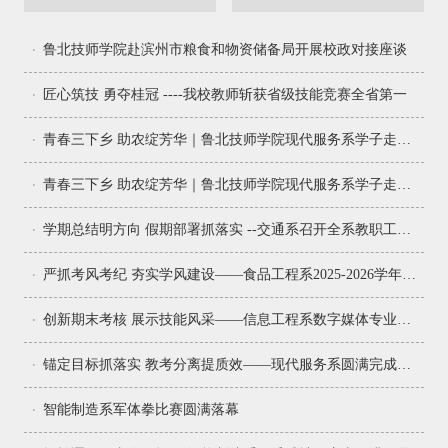
管理系开展暑期“三下乡”社
会实践活动
鲁北技师学院赴滨州市粮食和物资储备局开展校政对接座谈
匠心筑技 勇夺桂冠 ----我校教师斩获省级技能竞赛全省第一
青春三下乡 助农绽芳华｜鲁北技师学院现代服务系学子走进蔬菜大棚助力乡村振兴
青春三下乡 助农绽芳华｜鲁北技师学院现代服务系学子走进蔬菜大棚助力乡村振兴
学期总结明方向 假期部署抓落实 --交通系召开全系教职工工作会议
严抓考风考纪 夯实学风建设——食品工程系2025-2026学年第二学期期末考试顺利开展
创新期末考核 展示技能风采——信息工程系数字媒体专业开展期末汇报展演活动
锚定目标抓落实 教考分离提质效——现代服务系圆满完成本学期教学质量达标考核工作
智能制造系军体拳比赛圆满落幕